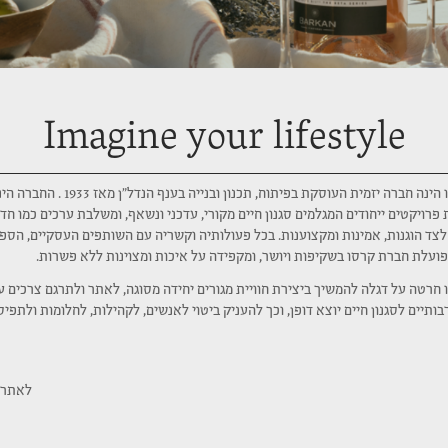
Imagine your lifestyle
חברת קרסו הינה חברה יזמית העוסקת בפיתוח, תכנון ובנייה
 פרויקטים ייחודים המגלמים סגנון חיים מקורי, עדכני ונשאף, ומשלבת ערכים כמו חד
 לצד הוגנות, אמינות ומקצוענות. בכל פעולותיה וקשריה עם השותפים העסקיים, הספ
פועלת חברת קרסו בשקיפות ויושר, ומקפידה על איכות ומצוינות ללא פשרות.
חרטה על דגלה להמשיך ביצירת חוויית מגורים יחידה מסוגה, לאתר ולתרגם צרכים ע
בותיים לסגנון חיים יוצא דופן, וכך להעניק ביטוי לאנשים, לקהילות, לחלומות ולתפי
לאתר 