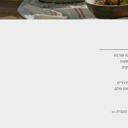
 בענף הנדל"ן מאז 1933 . החברה הינה פורצת
שנות
קים
דכניים
סות עולם
החברה >>