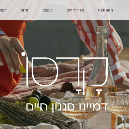
הקונספט
הפרויקטים
כתבות
היזם
הצהר